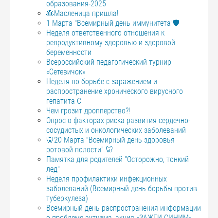
образования-2025
🥞Масленица пришла!
1 Марта "Всемирный день иммунитета"🛡️
Неделя ответственного отношения к
репродуктивному здоровью и здоровой
беременности
Всероссийский педагогический турнир
«Сетевичок»
Неделя по борьбе с заражением и
распространение хронического вирусного
гепатита С
Чем грозит дропперство?!
Опрос о факторах риска развития сердечно-
сосудистых и онкологических заболеваний
🦷20 Марта "Всемирный день здоровья
ротовой полости" 🦷
Памятка для родителей "Осторожно, тонкий
лед"
Неделя профилактики инфекционных
заболеваний (Всемирный день борьбы против
туберкулеза)
Всемирный день распространения информации
о проблеме аутизма, акция «ЗАЖГИ СИНИМ»