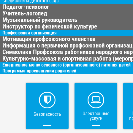
Специалисты детского сада
Педагог-психолог
Учитель-логопед
Музыкальный руководитель
Инструктор по физической культуре
Профсоюзная организация
Мотивация профсоюзного членства
Информация о первичной профсоюзной организац
Символика Профсоюза работников народного нар
Культурно-массовая и спортивная работа (меропр
Ежедневное меню основного (организованного) питания детей
Программа просвещения родителей
Электронные
Безопасность
услуги
п