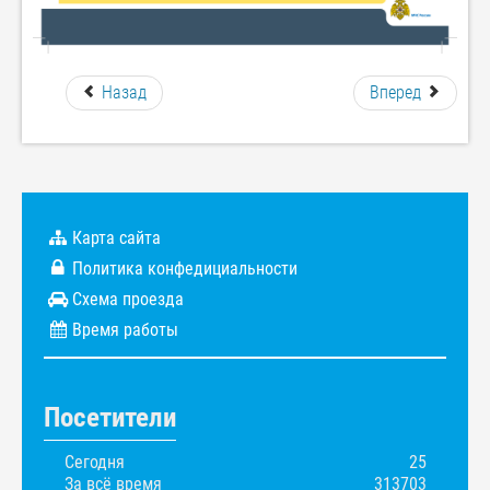
Назад
Вперед
Карта сайта
Политика конфедициальности
Схема проезда
Время работы
Посетители
Сегодня
25
За всё время
313703