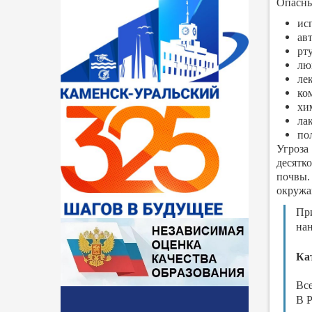
Опасны
ис
ав
рт
лю
ле
ко
хи
ла
по
Угроза
десятк
почвы.
окружа
Пр
нан
Ка
Все
В Р