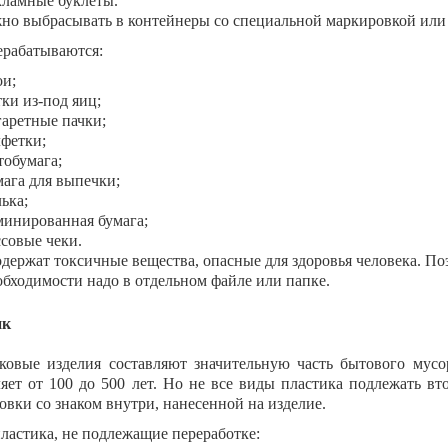
кламные буклеты.
но выбрасывать в контейнеры со специальной маркировкой или 
ерабатываются:
ои;
тки из-под яиц;
гаретные пачки;
лфетки;
тобумага;
мага для выпечки;
ька;
минированная бумага;
ссовые чеки.
одержат токсичные вещества, опасные для здоровья человека. Поэ
обходимости надо в отдельном файле или папке.
ик
ковые изделия составляют значительную часть бытового мусо
ляет от 100 до 500 лет. Но не все виды пластика подлежать вт
овки со знаком внутри, нанесенной на изделие.
ластика, не подлежащие переработке: