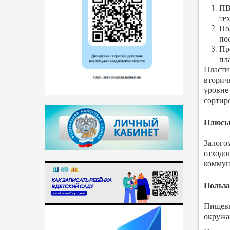
ПВ
те
По
по
Пр
пл
Пласти
вторич
уровне
сортир
Плюсы 
Залого
отходо
коммун
Польза
Пищевы
окружа