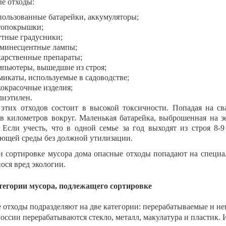
е отходы:
пользованные батарейки, аккумуляторы;
топокрышки;
утные градусники;
минесцентные лампы;
карственные препараты;
мпьютеры, вышедшие из строя;
микаты, используемые в садоводстве;
кокрасочные изделия;
лиэтилен.
 этих отходов состоит в высокой токсичности. Попадая на с
ов километров вокруг. Маленькая батарейка, выброшенная на з
 Если учесть, что в одной семье за год выходят из строя 8-
ющей среды без должной утилизации.
и сортировке мусора дома опасные отходы попадают на специа
ося вред экологии.
тегории мусора, подлежащего сортировке
 отходы подразделяют на две категории: перерабатываемые и н
оссии перерабатываются стекло, металл, макулатура и пластик.