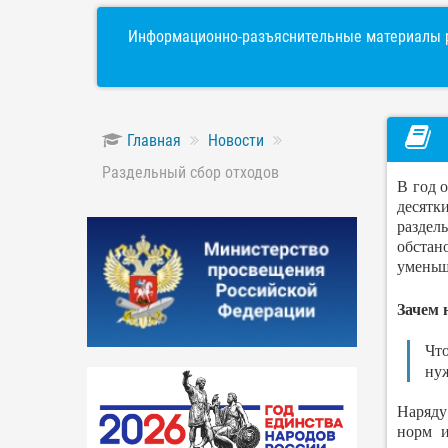
Информационно-разъяснительные материалы р
Главная
Новости
Раздельный сбор отходов
В год 
десятки
раздел
обстан
уменьш
Зачем 
Что
нуж
Наряду
норм и