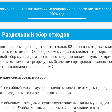
егиональных тематических мероприятий по профилактике заболе
2026 год
Раздельный сбор отходов
один человек производит 0,5 т отходов, 92-95 % из которых скл
, а то и сотни лет. От 60 до 80 % мусора составляет вторсырье
ьный сбор мусора дома и сдавая отходы по видам в пунктах пр
овки, экономят энергоресурсы. Значение сортировки отходов с
ении площади полигонов ТБО.
нужно сортировать мусор
бы из общей массы мусора выделить полезные отходы, пригодны
но разделять его на этапе возникновения.
 с обычными отходами, существуют опасные виды мусора, ути
 правил. Чтобы минимизировать их негативное влияние на 