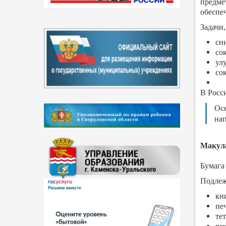
предм
обеспе
Задачи
сн
со
ул
со
В Росс
Осн
нап
Макул
Бумага
Подлеж
кн
пе
те