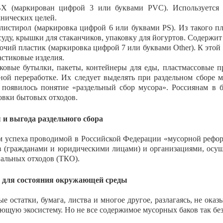
Х (маркирован цифрой 3 или буквами PVC). Используется п
хнических целей.
листирол (маркировка цифрой 6 или буквами PS). Из такого пл
суду, крышки для стаканчиков, упаковку для йогуртов. Содержит
очий пластик (маркировка цифрой 7 или буквами Other). К этой
астиковые изделия.
ковые бутылки, пакеты, контейнеры для еды, пластмассовые 
ной переработке. Их следует выделять при раздельном сборе м
 появилось понятие «раздельный сбор мусора». Россиянам в
овки бытовых отходов.
и выгода раздельного сбора
м успеха проводимой в Российской Федерации «мусорной рефо
в (гражданами и юридическими лицами) и организациями, осу
альных отходов (ТКО).
 для состояния окружающей среды
е остатки, бумага, листва и многое другое, разлагаясь, не оказ
ющую экосистему. Но не все содержимое мусорных баков так бе