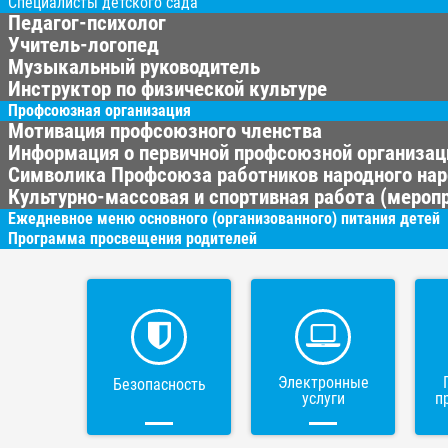
Специалисты детского сада
Педагог-психолог
Учитель-логопед
Музыкальный руководитель
Инструктор по физической культуре
Профсоюзная организация
Мотивация профсоюзного членства
Информация о первичной профсоюзной организац
Символика Профсоюза работников народного нар
Культурно-массовая и спортивная работа (меропр
Ежедневное меню основного (организованного) питания детей
Программа просвещения родителей
Электронные
Безопасность
услуги
п