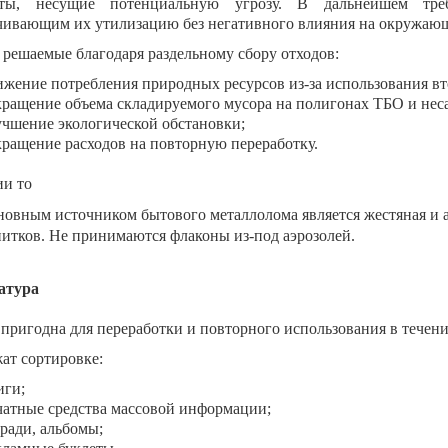
еты, несущие потенциальную угрозу. В дальнейшем треб
чивающим их утилизацию без негативного влияния на окружающ
, решаемые благодаря раздельному сбору отходов:
ижение потребления природных ресурсов из-за использования вт
кращение объема складируемого мусора на полигонах ТБО и не
учшение экологической обстановки;
кращение расходов на повторную переработку.
ии то
овным источником бытового металлолома является жестяная и 
итков. Не принимаются флаконы из-под аэрозолей.
атура
 пригодна для переработки и повторного использования в течени
ат сортировке:
иги;
чатные средства массовой информации;
тради, альбомы;