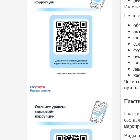
ре
Их мож
Не пер
об
ло
си
са
фо
бу
кал
ла
ка
Чеки с
при не
Пласт
Пласти
состав
маркир
Виды п