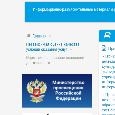
Информационно-разъяснительные материалы р
Главная
Независимая оценка качества
При
условий оказания услуг
-
Прика
Нормативно-правовое основание
деятел
деятельности
культу
экспер
учрежд
информа
инфор
-
Прика
незави
образо
счет б