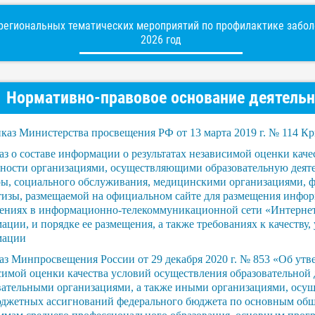
егиональных тематических мероприятий по профилактике заболе
2026 год
Нормативно-правовое основание деятельн
каз Министерства просвещения РФ от 13 марта 2019 г. № 114 
з о составе информации о результатах независимой оценки каче
ьности организациями, осуществляющими образовательную деяте
ры, социального обслуживания, медицинскими организациями,
тизы, размещаемой на официальном сайте для размещения инфо
ениях в информационно-телекоммуникационной сети «Интернет»
ции, и порядке ее размещения, а также требованиях к качеству,
мации
з Минпросвещения России от 29 декабря 2020 г. № 853 «Об утв
симой оценки качества условий осуществления образовательной
вательными организациями, а также иными организациями, осущ
юджетных ассигнований федерального бюджета по основным общ