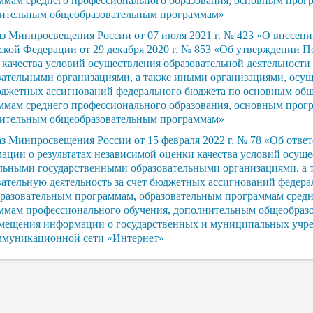
ммам среднего профессионального образования, основным прог
ительным общеобразовательным программам»
з Минпросвещения России от 07 июля 2021 г. № 423 «О внесен
ской Федерации от 29 декабря 2020 г. № 853 «Об утверждении П
 качества условий осуществления образовательной деятельност
вательными организациями, а также иными организациями, осущ
юджетных ассигнований федерального бюджета по основным общ
ммам среднего профессионального образования, основным прог
ительным общеобразовательным программам»
з Минпросвещения России от 15 февраля 2022 г. № 78 «Об отве
ации о результатах независимой оценки качества условий осуще
льными государственными образовательными организациями, а
вательную деятельность за счет бюджетных ассигнований федер
разовательным программам, образовательным программам средн
ммам профессионального обучения, дополнительным общеобразо
змещения информации о государственных и муниципальных учр
ммуникационной сети «Интернет»