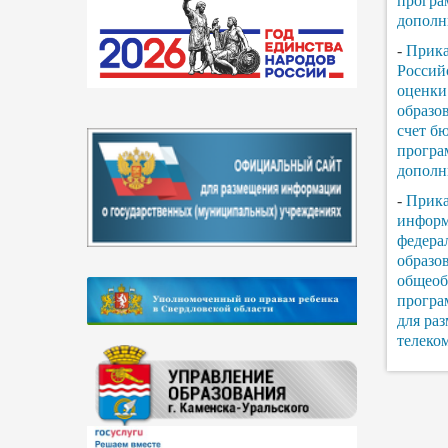
програ
дополн
-
Прика
Россий
оценки
образо
счет б
програ
дополн
-
Прика
информ
федера
образо
общеоб
програ
для ра
телеко