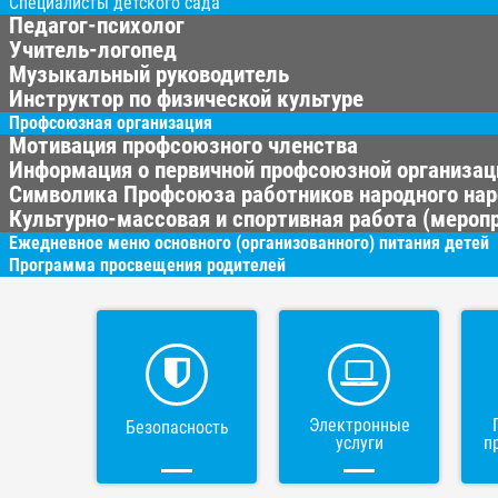
Специалисты детского сада
Педагог-психолог
Учитель-логопед
Музыкальный руководитель
Инструктор по физической культуре
Профсоюзная организация
Мотивация профсоюзного членства
Информация о первичной профсоюзной организац
Символика Профсоюза работников народного нар
Культурно-массовая и спортивная работа (меропр
Ежедневное меню основного (организованного) питания детей
Программа просвещения родителей
Электронные
Безопасность
услуги
п