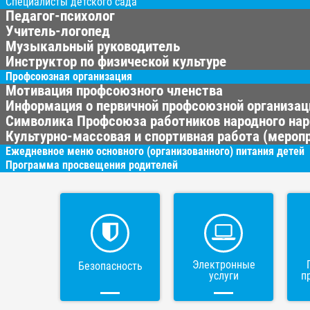
Специалисты детского сада
Педагог-психолог
Учитель-логопед
Музыкальный руководитель
Инструктор по физической культуре
Профсоюзная организация
Мотивация профсоюзного членства
Информация о первичной профсоюзной организац
Символика Профсоюза работников народного нар
Культурно-массовая и спортивная работа (меропр
Ежедневное меню основного (организованного) питания детей
Программа просвещения родителей
Электронные
Безопасность
услуги
п