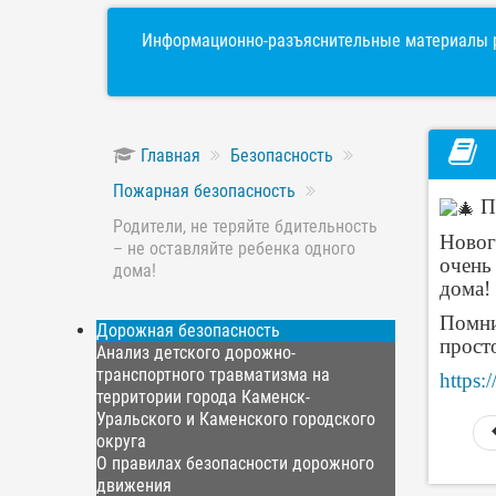
Информационно-разъяснительные материалы р
Главная
Безопасность
Пожарная безопасность
Пр
Родители, не теряйте бдительность
Нового
– не оставляйте ребенка одного
очень
дома!
дома!
Помни
Дорожная безопасность
прост
Анализ детского дорожно-
транспортного травматизма на
https
территории города Каменск-
Уральского и Каменского городского
округа
О правилах безопасности дорожного
движения