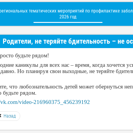
егиональных тематических мероприятий по профилактике заболе
2026 год
Родители, не теряйте бдительность – не о
осто будьте рядом!
дние каникулы для всех нас – время, когда хочется усп
 давно. Но планируя свои выходные, не теряйте бдител
те, что любознательность детей может обернуться неп
о будьте рядом.
://vk.com/video-216960375_456239192
Назад