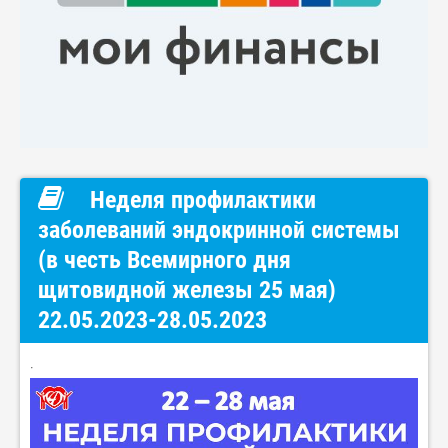
Неделя профилактики
заболеваний эндокринной системы
(в честь Всемирного дня
щитовидной железы 25 мая)
22.05.2023-28.05.2023
·