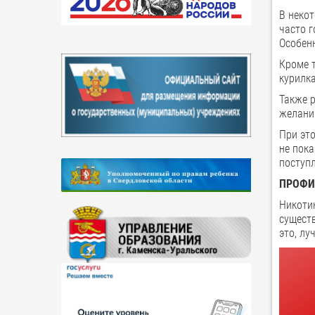
В некот
часто г
Особен
Кроме т
курилк
Также р
желани
При эт
не пок
поступл
ПРОФИ
Никоти
существ
это, лу