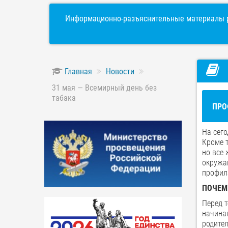
Информационно-разъяснительные материалы р
Главная
Новости
31 мая — Всемирный день без
табака
ПРО
На сего
Кроме 
но все 
окружа
профил
ПОЧЕМ
Перед 
начина
родител