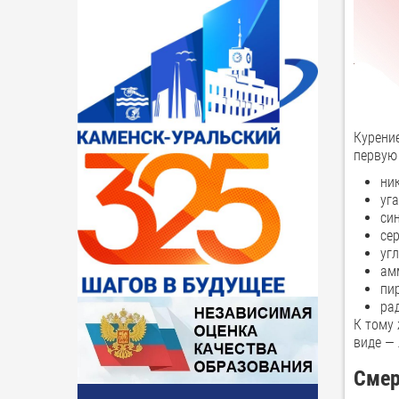
Курени
первую
ни
уга
си
се
угл
ам
пи
ра
К тому 
виде —
Смер