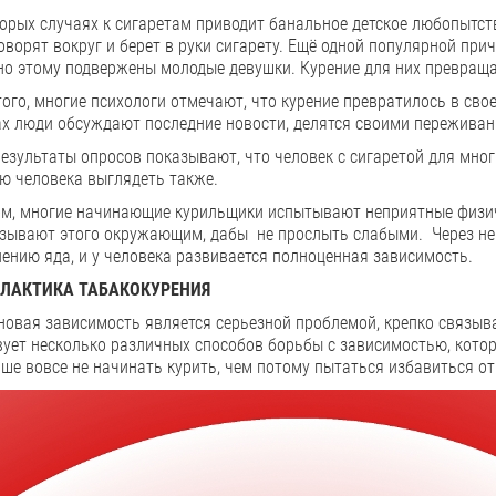
орых случаях к сигаретам приводит банальное детское любопытств
оворят вокруг и берет в руки сигарету. Ещё одной популярной при
но этому подвержены молодые девушки. Курение для них превраща
ого, многие психологи отмечают, что курение превратилось в сво
ах люди обсуждают последние новости, делятся своими пережива
езультаты опросов показывают, что человек с сигаретой для мног
ю человека выглядеть также.
ом, многие начинающие курильщики испытывают неприятные физич
азывают этого окружающим, дабы не прослыть слабыми. Через не
ению яда, и у человека развивается полноценная зависимость.
ЛАКТИКА ТАБАКОКУРЕНИЯ
новая зависимость является серьезной проблемой, крепко связыва
ует несколько различных способов борьбы с зависимостью, котор
чше вовсе не начинать курить, чем потому пытаться избавиться о