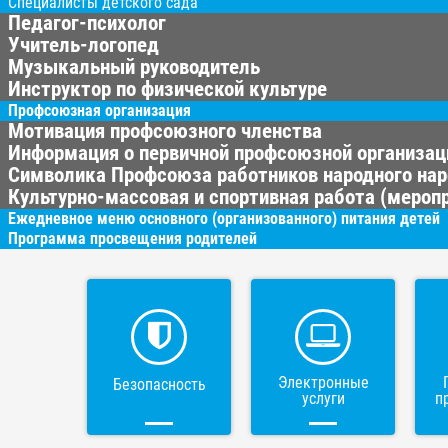
Специалисты детского сада
Педагог-психолог
Учитель-логопед
Музыкальный руководитель
Инструктор по физической культуре
Профсоюзная организация
Мотивация профсоюзного членства
Информация о первичной профсоюзной организац
Символика Профсоюза работников народного нар
Культурно-массовая и спортивная работа (меропр
Ежедневное меню основного (организованного) питания детей
Программа просвещения родителей
Электронные
Безопасность
услуги
п