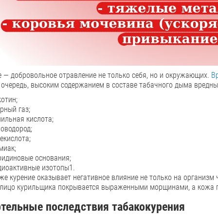
е — добровольное отравление не только себя, но и окружающих.
В
 очередь, высоким содержанием в составе табачного дыма вредны
котин;
рный газ;
нильная кислота;
роводород;
екислота;
миак;
ридиновые основания;
диоактивные изотопы1.
же курение оказывает негативное влияние не только на организм 
 лицо курильщика покрывается выраженными морщинами, а кожа п
тельные последствия табакокурения