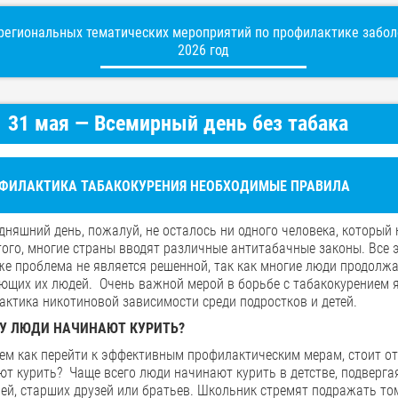
егиональных тематических мероприятий по профилактике заболе
2026 год
31 мая — Всемирный день без табака
ФИЛАКТИКА ТАБАКОКУРЕНИЯ НЕОБХОДИМЫЕ ПРАВИЛА
дняшний день, пожалуй, не осталось ни одного человека, который 
того, многие страны вводят различные антитабачные законы. Все 
же проблема не является решенной, так как многие люди продолж
ющих их людей. Очень важной мерой в борьбе с табакокурением я
актика никотиновой зависимости среди подростков и детей.
У ЛЮДИ НАЧИНАЮТ КУРИТЬ?
тем как перейти к эффективным профилактическим мерам, стоит от
ют курить? Чаще всего люди начинают курить в детстве, подверг
ей, старших друзей или братьев. Школьник стремят подражать то