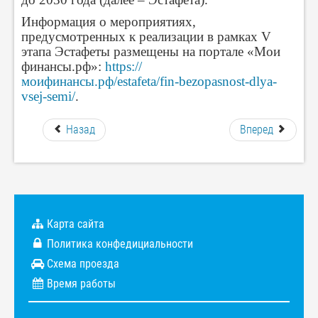
Информация о мероприятиях,
предусмотренных к реализации в рамках V
этапа Эстафеты размещены на портале «Мои
финансы.рф»:
https://
моифинансы.рф/estafeta/fin-bezopasnost-dlya-
vsej-semi/
.
Назад
Вперед
Карта сайта
Политика конфедициальности
Схема проезда
Время работы