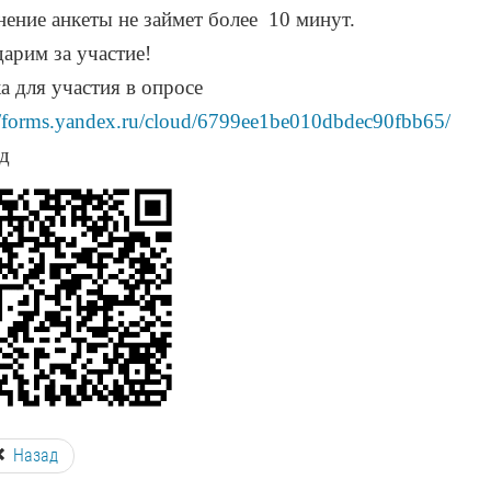
нение анкеты не займет более 10 минут.
дарим за участие!
а для участия в опросе
//forms.yandex.ru/cloud/6799ee1be010dbdec90fbb65/
д
Назад