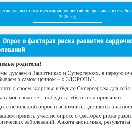
егиональных тематических мероприятий по профилактике заболе
2026 год
Опрос о факторах риска развития сердечн
олеваний
емые родители!
 мы думаем о Защитниках и Супергероях, в первую оче
бываем о самом ценном – о ЗДОРОВЬЕ.
ните о своем здоровье и будьте Супергероем для себя 
а самое сложное – победить себя и свои привычки.
ите небольшой опрос и вспомните, где таятся опасност
ашаем принять участие опросе о факторах риска разви
огических заболеваний. Анкета анонимная, результат