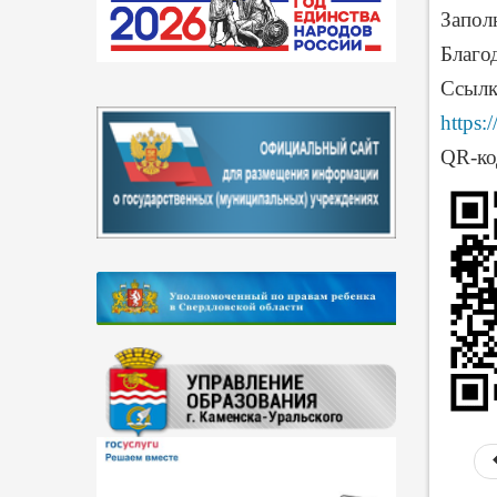
Запол
Благо
Ссылк
https:
QR-ко