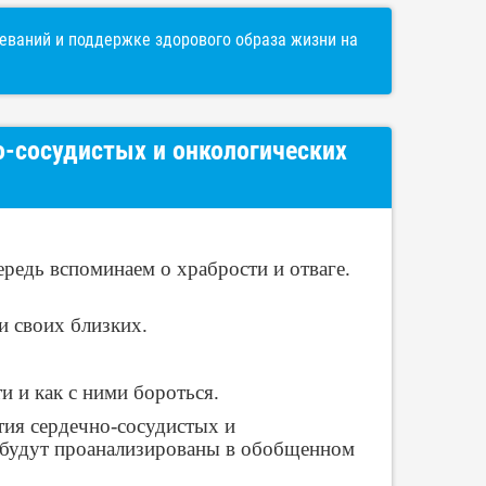
ваний и поддержке здорового образа жизни на
о-сосудистых и онкологических
редь вспоминаем о храбрости и отваге.
и своих близких.
и и как с ними бороться.
тия сердечно-сосудистых и
ы будут проанализированы в обобщенном