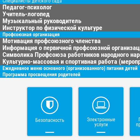
Специалисты детского сада
Педагог-психолог
Учитель-логопед
Музыкальный руководитель
Инструктор по физической культуре
Профсоюзная организация
Мотивация профсоюзного членства
Информация о первичной профсоюзной организац
Символика Профсоюза работников народного нар
Культурно-массовая и спортивная работа (меропр
Ежедневное меню основного (организованного) питания детей
Программа просвещения родителей
Электронные
Безопасность
услуги
п