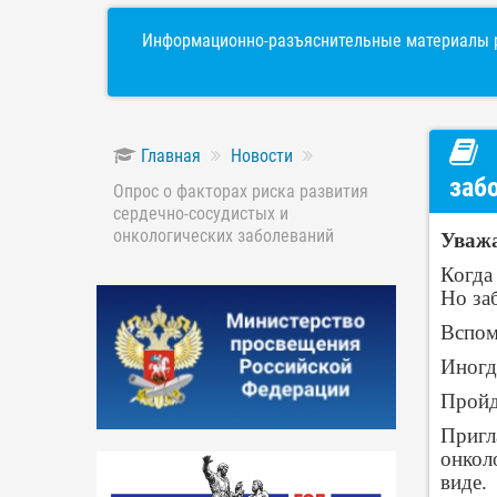
Информационно-разъяснительные материалы р
Главная
Новости
заб
Опрос о факторах риска развития
сердечно-сосудистых и
онкологических заболеваний
Уважа
Когда
Но за
Вспом
Иногд
Пройд
Пригл
онкол
виде.