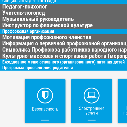
Специалисты детского сада
Педагог-психолог
Учитель-логопед
Музыкальный руководитель
Инструктор по физической культуре
Профсоюзная организация
Мотивация профсоюзного членства
Информация о первичной профсоюзной организац
Символика Профсоюза работников народного нар
Культурно-массовая и спортивная работа (меропр
Ежедневное меню основного (организованного) питания детей
Программа просвещения родителей
Электронные
Безопасность
услуги
п