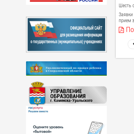
Шесть 
Заявки
прием з
По