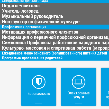
Специалисты детского сада
Педагог-психолог
Учитель-логопед
Музыкальный руководитель
Инструктор по физической культуре
Профсоюзная организация
Мотивация профсоюзного членства
Информация о первичной профсоюзной организац
Символика Профсоюза работников народного нар
Культурно-массовая и спортивная работа (меропр
Ежедневное меню основного (организованного) питания детей
Программа просвещения родителей
Электронные
Безопасность
услуги
п