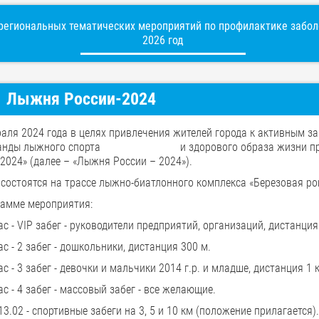
егиональных тематических мероприятий по профилактике заболе
2026 год
Лыжня России-2024
аля 2024 года в целях привлечения жителей города к активным з
ганды лыжного спорта и здорового образа жизни проводи
2024» (далее – «Лыжня России – 2024»).
состоятся на трассе лыжно-биатлонного комплекса «Березовая рощ
рамме мероприятия:
час - VIP забег - руководители предприятий, организаций, дис
ас - 2 забег - дошкольники, дистанция 300 м.
ас - 3 забег - девочки и мальчики 2014 г.р. и младше, дистанция 1 
ас - 4 забег - массовый забег - все желающие.
 13.02 - спортивные забеги на 3, 5 и 10 км (положение прилагается).