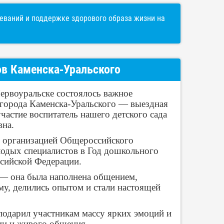
ваний и поддержке здорового образа жизни на
ов Каменска‑Уральского
Первоуральске состоялось важное
 города Каменска‑Уральского — выездная
частие воспитатель нашего детского сада
вна.
й организацией Общероссийского
одых специалистов в Год дошкольного
сийской Федерации.
 — она была наполнена общением,
му, делились опытом и стали настоящей
одарил участникам массу ярких эмоций и
ии и живого общения.