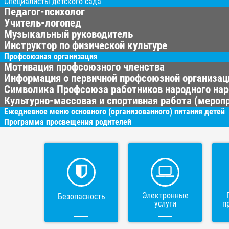
Специалисты детского сада
Педагог-психолог
Учитель-логопед
Музыкальный руководитель
Инструктор по физической культуре
Профсоюзная организация
Мотивация профсоюзного членства
Информация о первичной профсоюзной организац
Символика Профсоюза работников народного нар
Культурно-массовая и спортивная работа (меропр
Ежедневное меню основного (организованного) питания детей
Программа просвещения родителей
Электронные
Безопасность
услуги
п