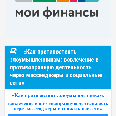
«Как противостоять
злоумышленникам: вовлечение в
противоправную деятельность
через мессенджеры и социальные
сети»
«Как противостоять злоумышленникам:
вовлечение в противоправную деятельность
через мессенджеры и социальные сети»