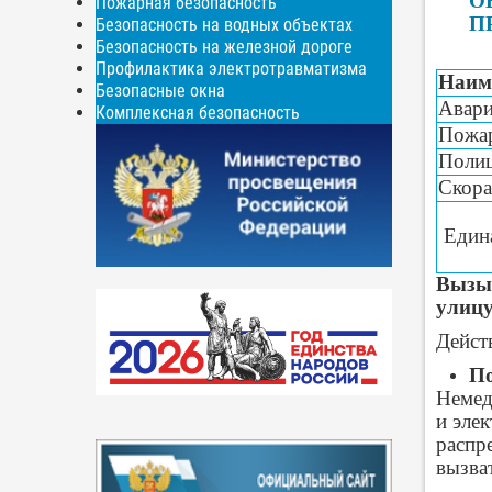
О
Пожарная безопасность
П
Безопасность на водных объектах
Безопасность на железной дороге
Профилактика электротравматизма
Наим
Безопасные окна
Авари
Комплексная безопасность
Пожар
Поли
Скор
Едина
Вызыв
улицу
Дейст
По
Немедл
и эле
распр
вызва