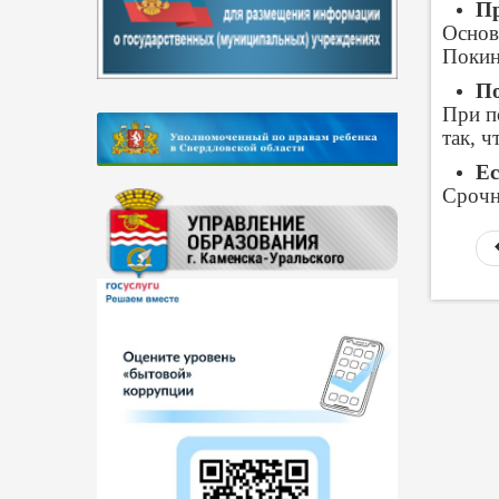
Пр
Основ
Покин
По
При п
так, 
Ес
Срочн