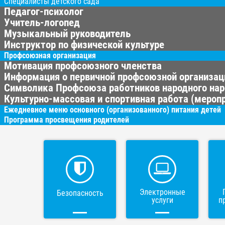
Специалисты детского сада
Педагог-психолог
Учитель-логопед
Музыкальный руководитель
Инструктор по физической культуре
Профсоюзная организация
Мотивация профсоюзного членства
Информация о первичной профсоюзной организац
Символика Профсоюза работников народного нар
Культурно-массовая и спортивная работа (меропр
Ежедневное меню основного (организованного) питания детей
Программа просвещения родителей
Электронные
Безопасность
услуги
п