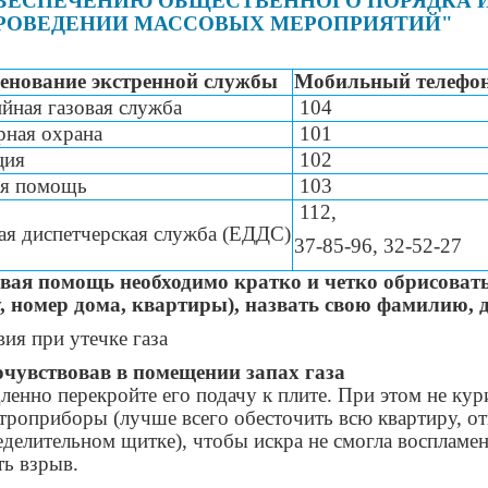
БЕСПЕЧЕНИЮ ОБЩЕСТВЕННОГО ПОРЯДКА И
РОВЕДЕНИИ МАССОВЫХ МЕРОПРИЯТИЙ"
енование экстренной службы
Мобильный телефо
йная газовая служба
104
ная охрана
101
ция
102
ая помощь
103
112,
я диспетчерская служба (ЕДДС)
37-85-96, 32-52-27
ая помощь необходимо кратко и четко обрисовать с
, номер дома, квартиры), назвать свою фамилию, 
вия при утечке газа
чувствовав в помещении запах газа
енно перекройте его подачу к плите. При этом не кури
ктроприборы (лучше всего обесточить всю квартиру, о
еделительном щитке), чтобы искра не смогла воспламен
ть взрыв.