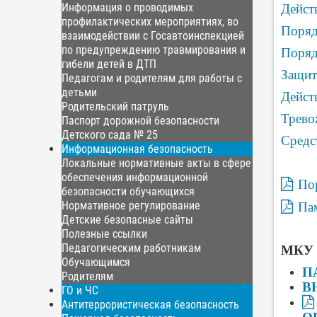
Информация о проводимых
Дейст
профилактических мероприятиях, во
Поряд
взаимодействии с Госавтоинспекцией
по предупреждению травмирования и
Поряд
гибели детей в ДТП
Защит
Педагогам и родителям для работы с
детьми
Дейст
Родительский патруль
Трево
Паспорт дорожной безопасности
Детского сада № 25
Средс
Информационная безопасность
Локальные нормативные акты в сфере
обеспечения информационной
Пор
безопасности обучающихся
Нормативное регулирование
Пам
Детские безопасные сайты
Полезные ссылки
Педагогическим работникам
М
КУ 
Обучающимся
П
Родителям
В
ГО и ЧС
Антитеррористическая безопасность