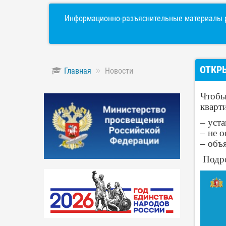
Информационно-разъяснительные материалы р
ОТКР
Главная
Новости
Чтобы
кварт
– уст
– не 
– объя
Подро