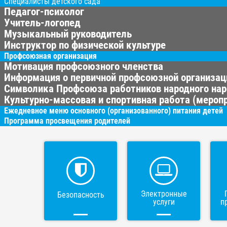
Специалисты детского сада
Педагог-психолог
Учитель-логопед
Музыкальный руководитель
Инструктор по физической культуре
Профсоюзная организация
Мотивация профсоюзного членства
Информация о первичной профсоюзной организац
Символика Профсоюза работников народного нар
Культурно-массовая и спортивная работа (меропр
Ежедневное меню основного (организованного) питания детей
Программа просвещения родителей
Электронные
Безопасность
услуги
п